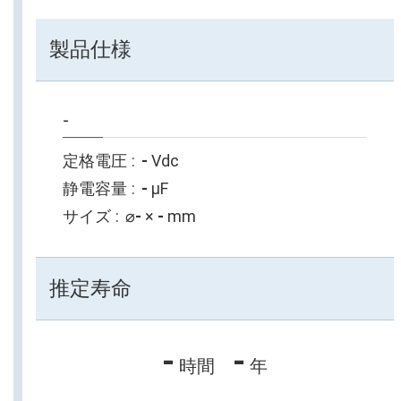
製品仕様
-
定格電圧
-
Vdc
静電容量
-
µF
サイズ
⌀
-
×
-
mm
推定寿命
-
-
時間
年