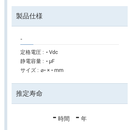
製品仕様
-
定格電圧
-
Vdc
静電容量
-
µF
サイズ
⌀
-
×
-
mm
推定寿命
-
-
時間
年