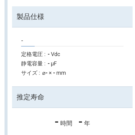
製品仕様
-
定格電圧
-
Vdc
静電容量
-
µF
サイズ
⌀
-
×
-
mm
推定寿命
-
-
時間
年