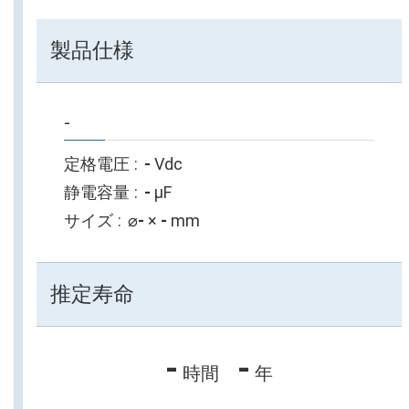
製品仕様
-
定格電圧
-
Vdc
静電容量
-
µF
サイズ
⌀
-
×
-
mm
推定寿命
-
-
時間
年