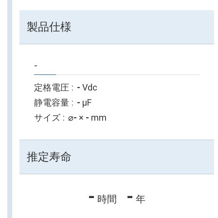
製品仕様
-
定格電圧
-
Vdc
静電容量
-
µF
サイズ
⌀
-
×
-
mm
推定寿命
-
-
時間
年