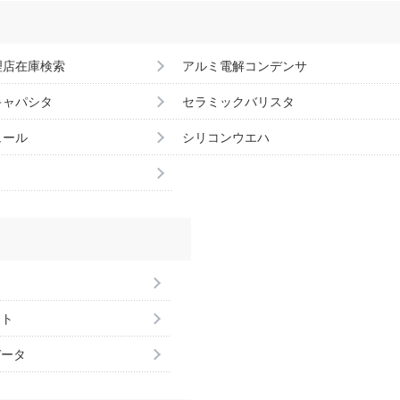
理店在庫検索
アルミ電解コンデンサ
キャパシタ
セラミックバリスタ
ュール
シリコンウエハ
ント
データ