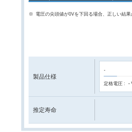
電圧の尖頭値が0Vを下回る場合、正しい結
-
製品仕様
定格電圧
-
推定寿命