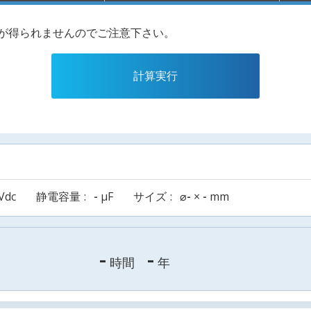
果が得られませんのでご注意下さい。
計算実行
Vdc
静電容量
-
µF
サイズ
⌀
-
×
-
mm
-
-
時間
年