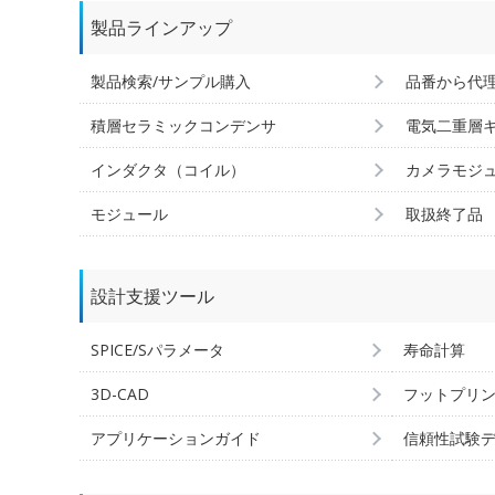
製品ラインアップ
製品検索/サンプル購入
品番から代
積層セラミックコンデンサ
電気二重層
インダクタ（コイル）
カメラモジ
モジュール
取扱終了品
設計支援ツール
SPICE/Sパラメータ
寿命計算
3D-CAD
フットプリ
アプリケーションガイド
信頼性試験