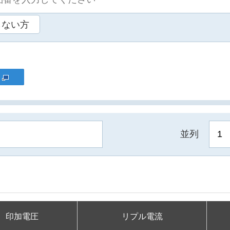
らない方
並列
印加電圧
リプル電流