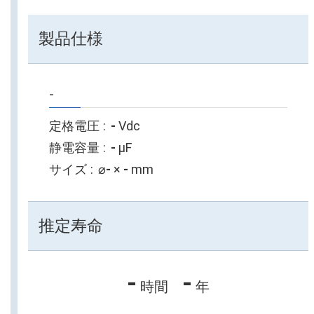
製品仕様
-
定格電圧
-
Vdc
静電容量
-
µF
サイズ
⌀
-
×
-
mm
推定寿命
-
-
時間
年