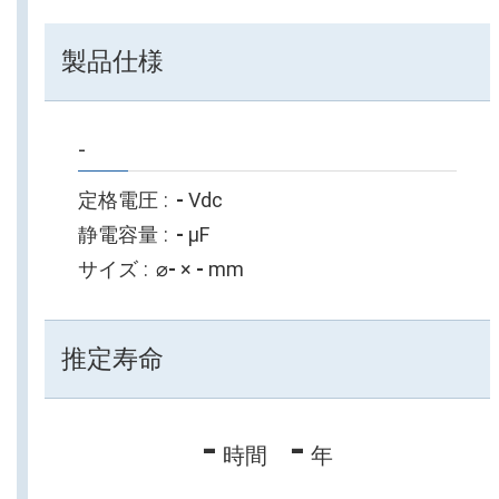
製品仕様
-
定格電圧
-
Vdc
静電容量
-
µF
サイズ
⌀
-
×
-
mm
推定寿命
-
-
時間
年