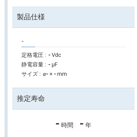
製品仕様
-
定格電圧
-
Vdc
静電容量
-
µF
サイズ
⌀
-
×
-
mm
推定寿命
-
-
時間
年