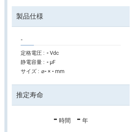
製品仕様
-
定格電圧
-
Vdc
静電容量
-
µF
サイズ
⌀
-
×
-
mm
推定寿命
-
-
時間
年