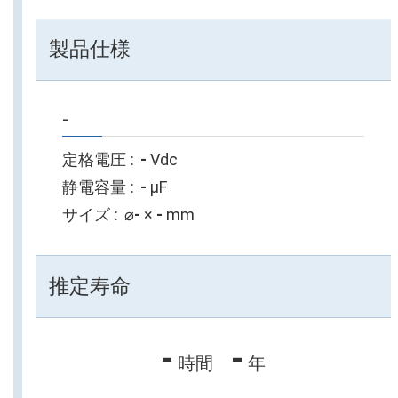
製品仕様
-
定格電圧
-
Vdc
静電容量
-
µF
サイズ
⌀
-
×
-
mm
推定寿命
-
-
時間
年