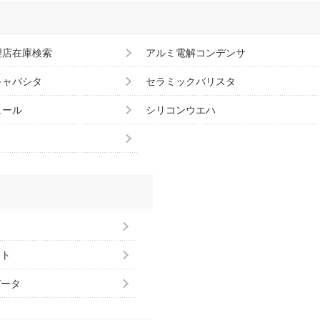
理店在庫検索
アルミ電解コンデンサ
キャパシタ
セラミックバリスタ
ュール
シリコンウエハ
ント
データ