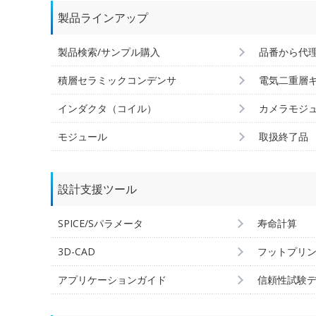
製品ラインアップ
製品検索/サンプル購入
品番から代
積層セラミックコンデンサ
電気二重層
インダクタ（コイル）
カメラモジ
モジュール
取扱終了品
設計支援ツール
SPICE/Sパラメータ
寿命計算
3D-CAD
フットプリ
アプリケーションガイド
信頼性試験