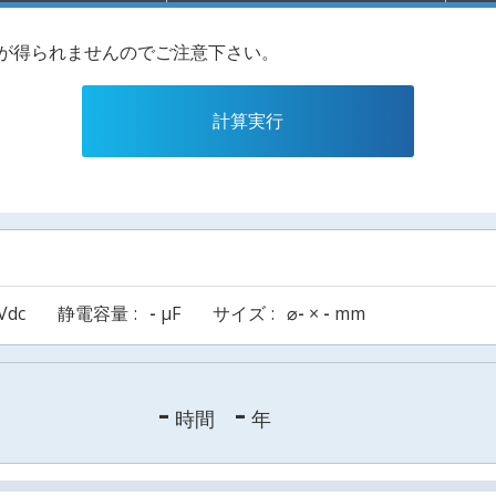
果が得られませんのでご注意下さい。
計算実行
Vdc
静電容量
-
µF
サイズ
⌀
-
×
-
mm
-
-
時間
年