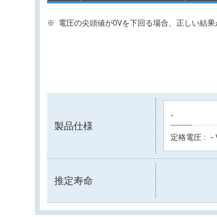
電圧の尖頭値が0Vを下回る場合、正しい結
-
製品仕様
定格電圧
-
推定寿命