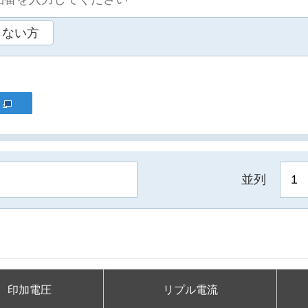
らない方
並列
印加電圧
リプル電流