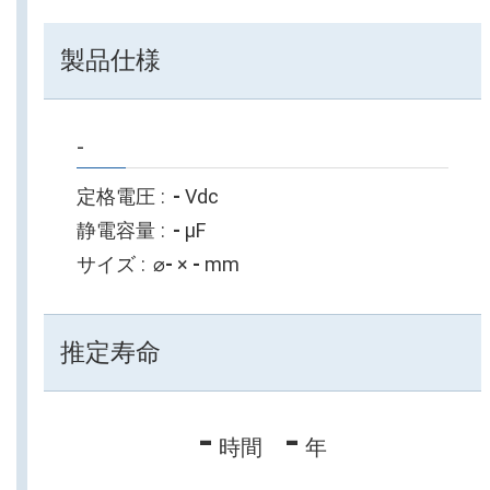
製品仕様
-
定格電圧
-
Vdc
静電容量
-
µF
サイズ
⌀
-
×
-
mm
推定寿命
-
-
時間
年