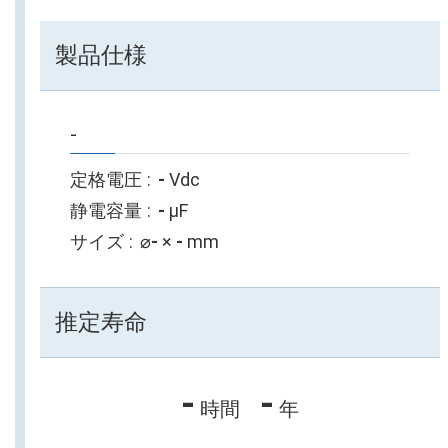
製品仕様
-
定格電圧
-
Vdc
静電容量
-
µF
サイズ
⌀
-
×
-
mm
推定寿命
-
-
時間
年