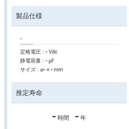
製品仕様
-
定格電圧
-
Vdc
静電容量
-
µF
サイズ
⌀
-
×
-
mm
推定寿命
-
-
時間
年