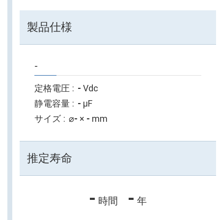
製品仕様
-
定格電圧
-
Vdc
静電容量
-
µF
サイズ
⌀
-
×
-
mm
推定寿命
-
-
時間
年