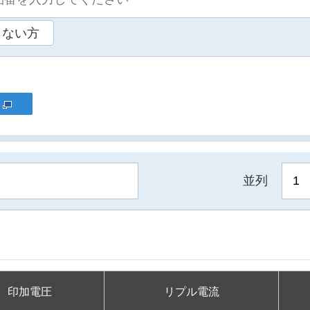
らない方
並列
印加電圧
リプル電流