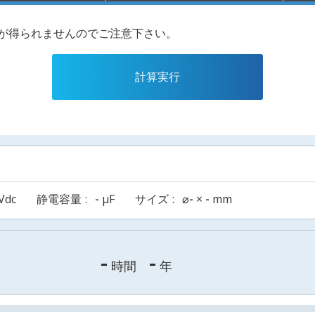
果が得られませんのでご注意下さい。
計算実行
Vdc
静電容量
-
µF
サイズ
⌀
-
×
-
mm
-
-
時間
年