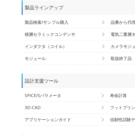
製品ラインアップ
製品検索/サンプル購入
品番から代
積層セラミックコンデンサ
電気二重層
インダクタ（コイル）
カメラモジ
モジュール
取扱終了品
設計支援ツール
SPICE/Sパラメータ
寿命計算
3D-CAD
フットプリ
アプリケーションガイド
信頼性試験