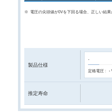
電圧の尖頭値が0Vを下回る場合、正しい結
-
製品仕様
定格電圧
-
推定寿命