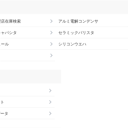
理店在庫検索
アルミ電解コンデンサ
キャパシタ
セラミックバリスタ
ュール
シリコンウエハ
ント
データ