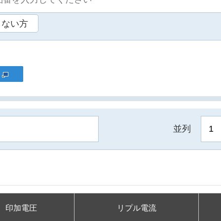
らない方
並列
印加電圧
リプル電流