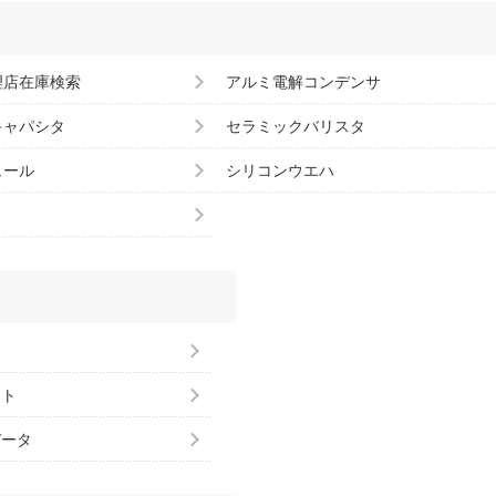
理店在庫検索
アルミ電解コンデンサ
キャパシタ
セラミックバリスタ
ュール
シリコンウエハ
ント
データ