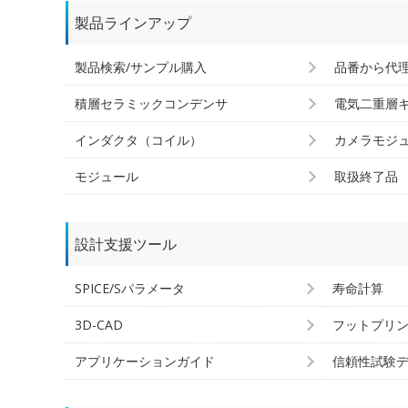
製品ラインアップ
製品検索/サンプル購入
品番から代
積層セラミックコンデンサ
電気二重層
インダクタ（コイル）
カメラモジ
モジュール
取扱終了品
設計支援ツール
SPICE/Sパラメータ
寿命計算
3D-CAD
フットプリ
アプリケーションガイド
信頼性試験