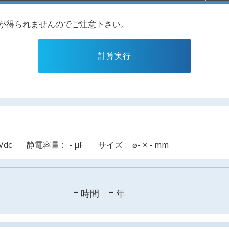
果が得られませんのでご注意下さい。
計算実行
Vdc
静電容量
-
µF
サイズ
⌀
-
×
-
mm
-
-
時間
年