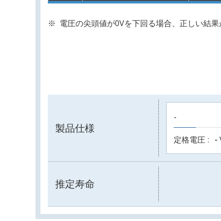
電圧の尖頭値が0Vを下回る場合、正しい結
-
製品仕様
定格電圧
-
推定寿命