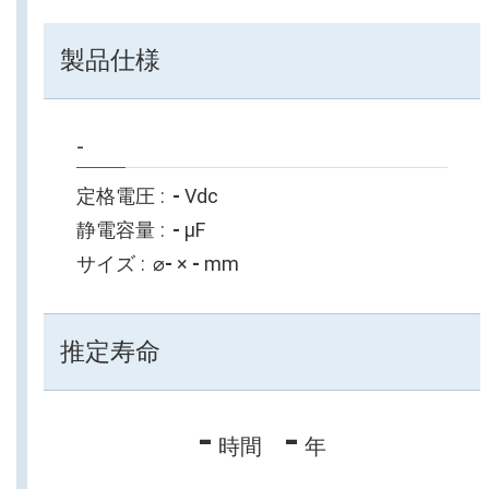
製品仕様
-
定格電圧
-
Vdc
静電容量
-
µF
サイズ
⌀
-
×
-
mm
推定寿命
-
-
時間
年