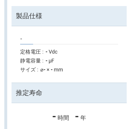
製品仕様
-
定格電圧
-
Vdc
静電容量
-
µF
サイズ
⌀
-
×
-
mm
推定寿命
-
-
時間
年