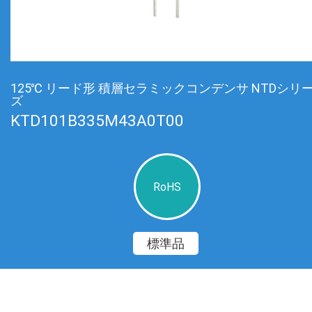
125℃ リード形 積層セラミックコンデンサ NTDシリ
ズ
KTD101B335M43A0T00
RoHS
標準品