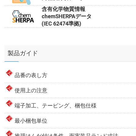
含有化学物質情報
chemSHERPAデータ
(IEC 62474準拠)
製品ガイド
品番の表し方
使用上の注意
端子加工、テーピング、梱包仕様
最小梱包単位
推奨はんだ付け条件、面実装品ランド寸法