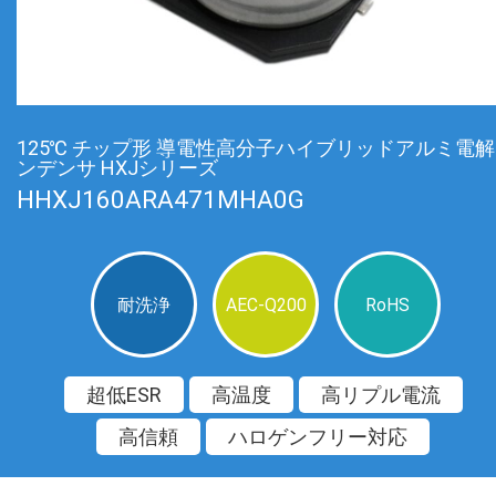
125℃ チップ形 導電性高分子ハイブリッドアルミ電
ンデンサ HXJシリーズ
HHXJ160ARA471MHA0G
耐洗浄
AEC-Q200
RoHS
超低ESR
高温度
高リプル電流
高信頼
ハロゲンフリー対応