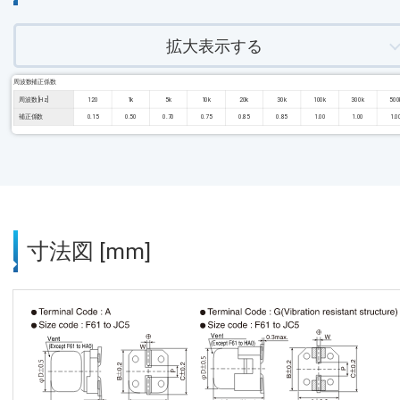
拡大表示する
周波数補正係数
周波数 [Hz]
120
1k
5k
10k
20k
30k
100k
300k
500
補正係数
0.15
0.50
0.70
0.75
0.85
0.85
1.00
1.00
1.0
寸法図 [mm]