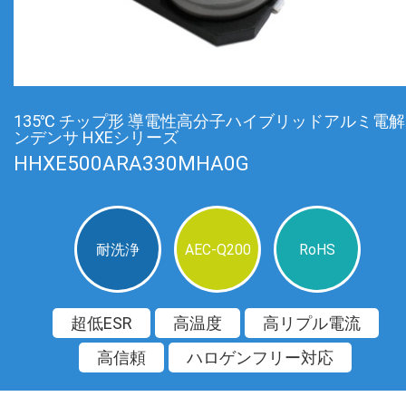
135℃ チップ形 導電性高分子ハイブリッドアルミ電
ンデンサ HXEシリーズ
HHXE500ARA330MHA0G
耐洗浄
AEC-Q200
RoHS
超低ESR
高温度
高リプル電流
高信頼
ハロゲンフリー対応