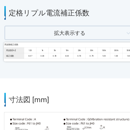
定格リプル電流補正係数
拡大表示する
周波数補正係数
周波数 [Hz]
120
1k
5k
10k
20k
30k
100k
300k
500
補正係数
0.07
0.30
0.50
0.60
0.70
0.75
1.00
1.00
1.0
寸法図 [mm]