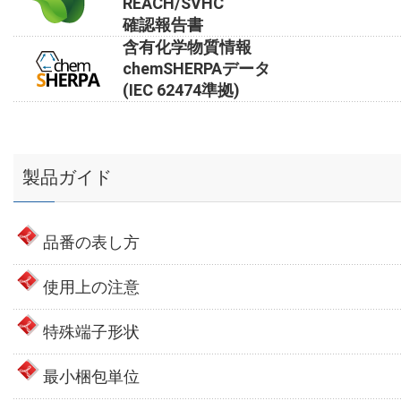
REACH/SVHC
確認報告書
含有化学物質情報
chemSHERPAデータ
(IEC 62474準拠)
製品ガイド
品番の表し方
使用上の注意
特殊端子形状
最小梱包単位