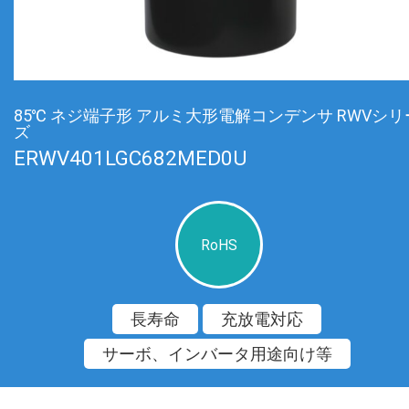
85℃ ネジ端子形 アルミ大形電解コンデンサ RWVシリ
ズ
ERWV401LGC682MED0U
RoHS
長寿命
充放電対応
サーボ、インバータ用途向け等