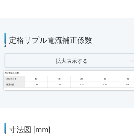
定格リプル電流補正係数
拡大表示する
周波数補正係数
周波数 [Hz]
50
120
300
1k
3k
補正係数
0.80
1.00
1.10
1.30
1.40
寸法図 [mm]