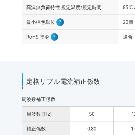
高温無負荷特性 規定温度/規定時間
85℃ 
最小梱包単位
?
20個
RoHS 指令
?
適合
定格リプル電流補正係数
周波数補正係数
周波数 [Hz]
50
1
補正係数
0.80
1