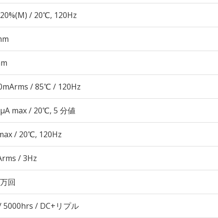
20%(M) / 20℃, 120Hz
mm
mm
0mArms / 85℃ / 120Hz
 μA max / 20℃, 5 分値
max / 20℃, 120Hz
Arms / 3Hz
00万回
/ 5000hrs / DC+リプル