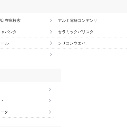
理店在庫検索
アルミ電解コンデンサ
キャパシタ
セラミックバリスタ
ュール
シリコンウエハ
ント
データ