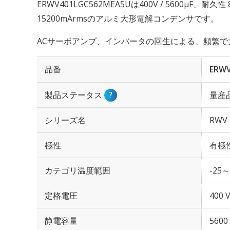
ERWV401LGC562MEA5Uは400V / 5600µF、耐
15200mArmsのアルミ大形電解コンデンサです。
ACサーボアンプ、インバータの回生による、頻繁で
品番
ERWV
製品ステータス
?
量産
シリーズ名
RWV
極性
有極
カテゴリ温度範囲
-25～
定格電圧
400 
静電容量
5600