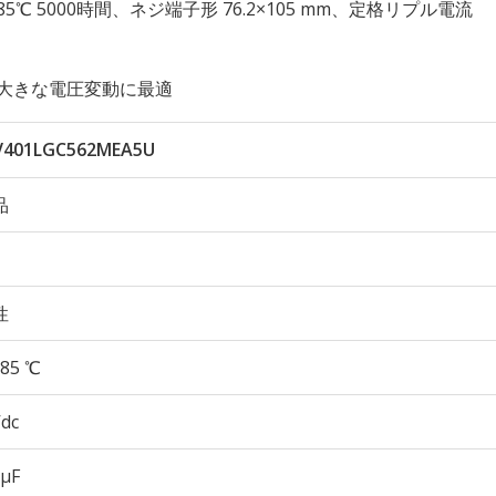
久性 85℃ 5000時間、ネジ端子形 76.2×105 mm、定格リプル電流
大きな電圧変動に最適
401LGC562MEA5U
品
性
85 ℃
Vdc
 µF