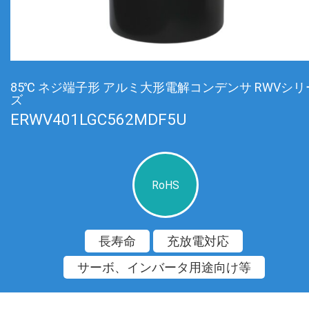
85℃ ネジ端子形 アルミ大形電解コンデンサ RWVシリ
ズ
ERWV401LGC562MDF5U
RoHS
長寿命
充放電対応
サーボ、インバータ用途向け等