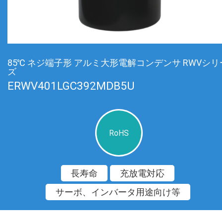
85℃ ネジ端子形 アルミ大形電解コンデンサ RWVシリ
ズ
ERWV401LGC392MDB5U
RoHS
長寿命
充放電対応
サーボ、インバータ用途向け等