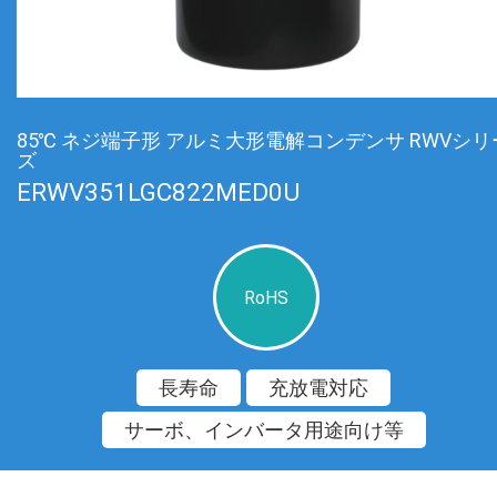
85℃ ネジ端子形 アルミ大形電解コンデンサ RWVシリ
ズ
ERWV351LGC822MED0U
RoHS
長寿命
充放電対応
サーボ、インバータ用途向け等