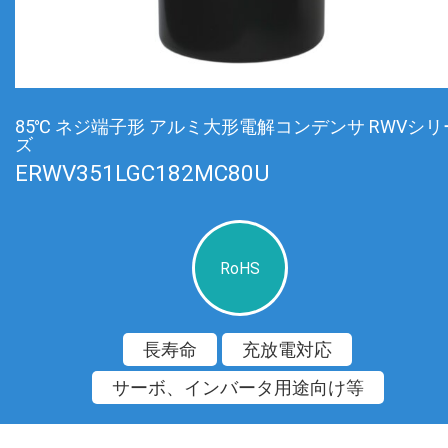
85℃ ネジ端子形 アルミ大形電解コンデンサ RWVシリ
ズ
ERWV351LGC182MC80U
RoHS
長寿命
充放電対応
サーボ、インバータ用途向け等