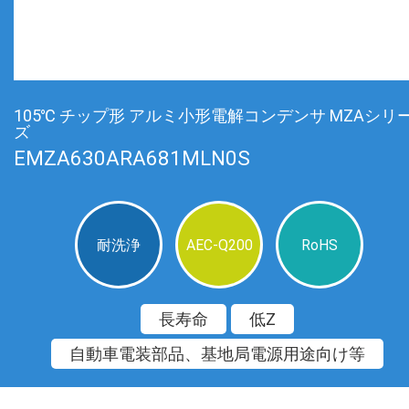
105℃ チップ形 アルミ小形電解コンデンサ MZAシリ
ズ
EMZA630ARA681MLN0S
耐洗浄
AEC-Q200
RoHS
長寿命
低Z
自動車電装部品、基地局電源用途向け等