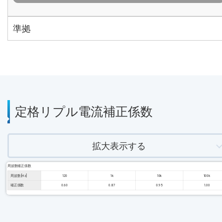
準拠
定格リプル電流補正係数
拡大表示する
周波数補正係数
周波数 [Hz]
120
1k
10k
100k
補正係数
0.60
0.87
0.95
1.00