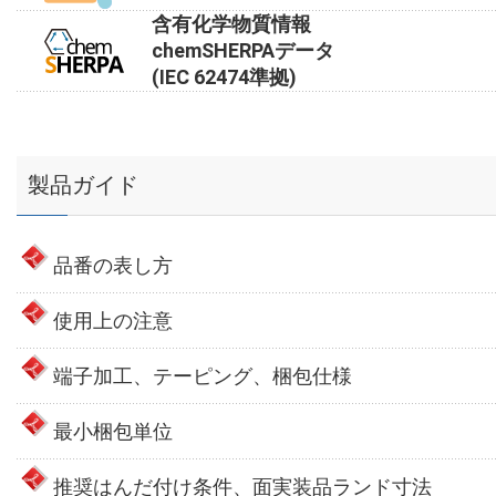
含有化学物質情報
chemSHERPAデータ
(IEC 62474準拠)
製品ガイド
品番の表し方
使用上の注意
端子加工、テーピング、梱包仕様
最小梱包単位
推奨はんだ付け条件、面実装品ランド寸法