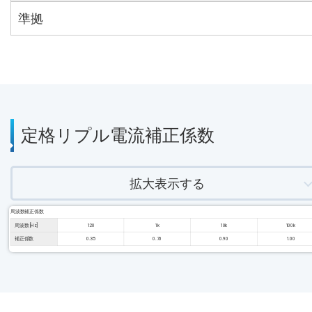
準拠
定格リプル電流補正係数
拡大表示する
周波数補正係数
周波数 [Hz]
120
1k
10k
100k
補正係数
0.35
0.70
0.90
1.00