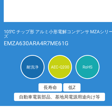
105℃ チップ形 アルミ小形電解コンデンサ MZAシリ
ズ
EMZA630ARA4R7ME61G
耐洗浄
AEC-Q200
RoHS
長寿命
低Z
自動車電装部品、基地局電源用途向け等