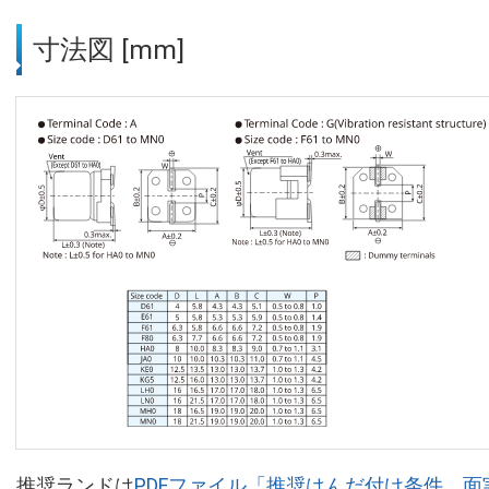
寸法図 [mm]
推奨ランドは
PDFファイル「推奨はんだ付け条件、面