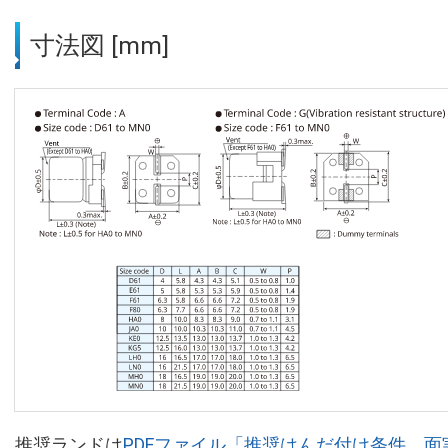
寸法図 [mm]
推奨ランドは
PDFファイル「推奨はんだ付け条件、面