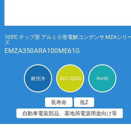
105℃ チップ形 アルミ小形電解コンデンサ MZAシリ
ズ
EMZA350ARA100ME61G
耐洗浄
AEC-Q200
RoHS
長寿命
低Z
自動車電装部品、基地局電源用途向け等