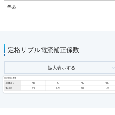
準拠
定格リプル電流補正係数
拡大表示する
周波数補正係数
周波数 [Hz]
120
1k
10k
100k
補正係数
0.40
0.75
0.90
1.00