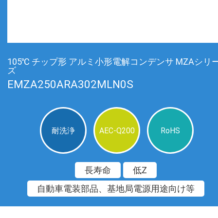
105℃ チップ形 アルミ小形電解コンデンサ MZAシリ
ズ
EMZA250ARA302MLN0S
耐洗浄
AEC-Q200
RoHS
長寿命
低Z
自動車電装部品、基地局電源用途向け等