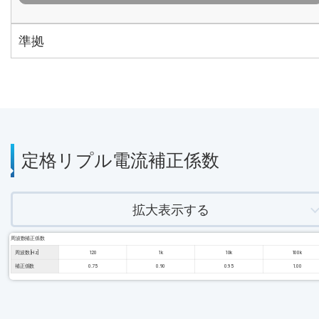
準拠
定格リプル電流補正係数
拡大表示する
周波数補正係数
周波数 [Hz]
120
1k
10k
100k
補正係数
0.75
0.90
0.95
1.00