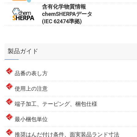
含有化学物質情報
chemSHERPAデータ
(IEC 62474準拠)
製品ガイド
品番の表し方
使用上の注意
端子加工、テーピング、梱包仕様
最小梱包単位
推奨はんだ付け条件、面実装品ランド寸法