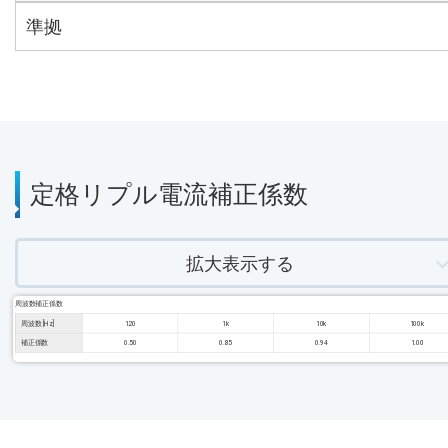
準拠
定格リプル電流補正係数
拡大表示する
周波数補正係数
周波数 [Hz]
120
1k
10k
100k
補正係数
0.50
0.85
0.94
1.00