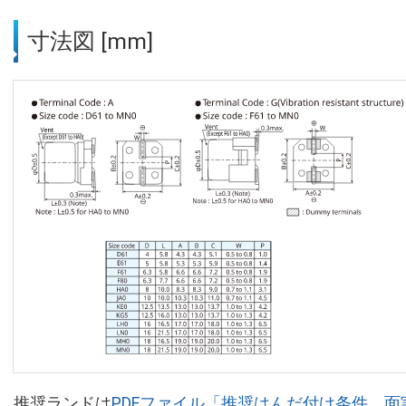
寸法図 [mm]
推奨ランドは
PDFファイル「推奨はんだ付け条件、面