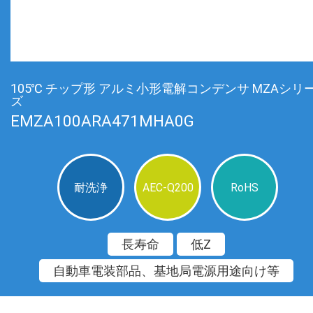
105℃ チップ形 アルミ小形電解コンデンサ MZAシリ
ズ
EMZA100ARA471MHA0G
耐洗浄
AEC-Q200
RoHS
長寿命
低Z
自動車電装部品、基地局電源用途向け等