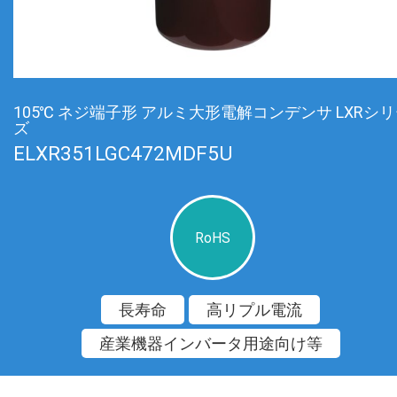
105℃ ネジ端子形 アルミ大形電解コンデンサ LXRシ
ズ
ELXR351LGC472MDF5U
RoHS
長寿命
高リプル電流
産業機器インバータ用途向け等