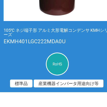
105℃ ネジ端子形 アルミ大形電解コンデンサ KMHシ
ーズ
EKMH401LGC222MDA0U
RoHS
標準品
産業機器インバータ用途向け等