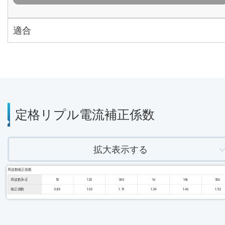
適合
定格リプル電流補正係数
拡大表示する
周波数補正係数
周波数 [Hz]
50
120
300
1k
10k
50k
補正係数
0.80
1.00
1.19
1.34
1.46
1.52