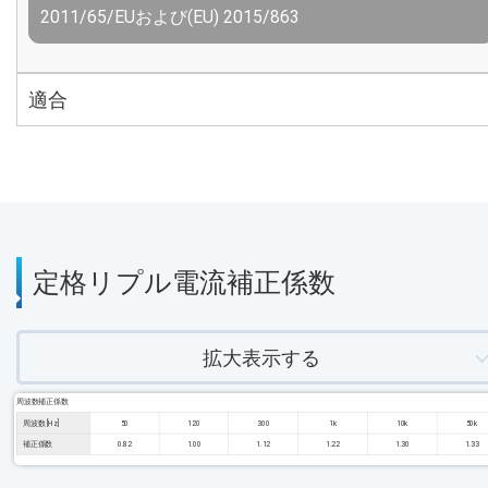
2011/65/EUおよび(EU) 2015/863
適合
定格リプル電流補正係数
拡大表示する
周波数補正係数
周波数 [Hz]
50
120
300
1k
10k
50k
補正係数
0.82
1.00
1.12
1.22
1.30
1.33