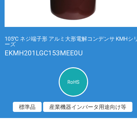
105℃ ネジ端子形 アルミ大形電解コンデンサ KMHシ
ーズ
EKMH201LGC153MEE0U
RoHS
標準品
産業機器インバータ用途向け等