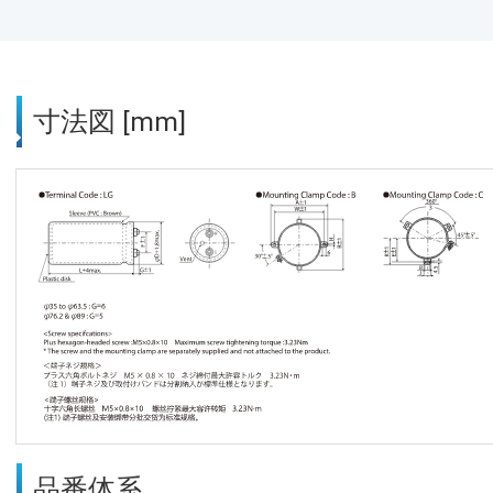
寸法図 [mm]
品番体系