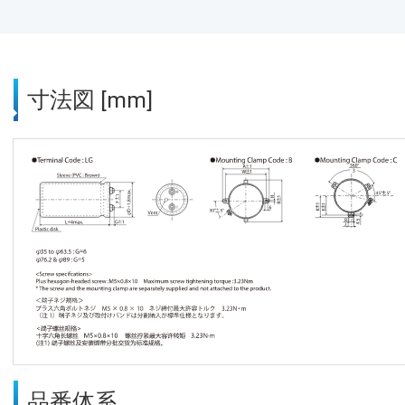
寸法図 [mm]
品番体系