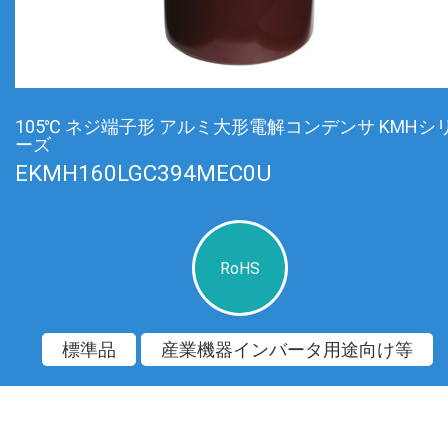
105℃ ネジ端子形 アルミ大形電解コンデンサ KMHシ
ーズ
EKMH160LGC394MEC0U
RoHS
標準品
産業機器インバータ用途向け等