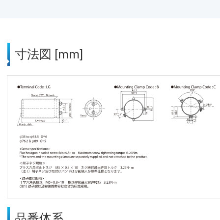
寸法図 [mm]
品番体系