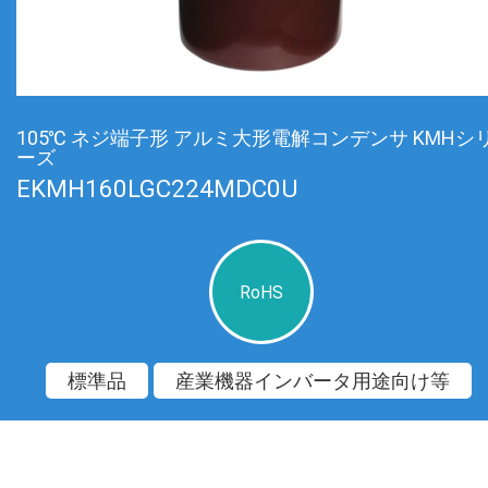
105℃ ネジ端子形 アルミ大形電解コンデンサ KMHシ
ーズ
EKMH160LGC224MDC0U
RoHS
標準品
産業機器インバータ用途向け等