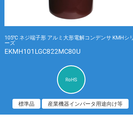
105℃ ネジ端子形 アルミ大形電解コンデンサ KMHシ
ーズ
EKMH101LGC822MC80U
RoHS
標準品
産業機器インバータ用途向け等