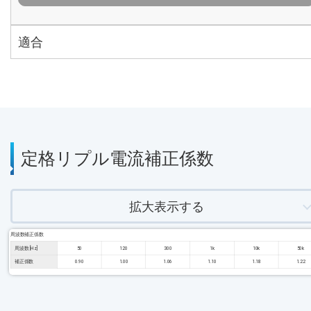
適合
定格リプル電流補正係数
拡大表示する
周波数補正係数
周波数 [Hz]
50
120
300
1k
10k
50k
補正係数
0.90
1.00
1.06
1.10
1.18
1.22