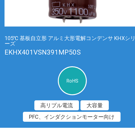
105℃ 基板自立形 アルミ大形電解コンデンサ KHXシ
ーズ
EKHX401VSN391MP50S
RoHS
高リプル電流
大容量
PFC、インダクションモーター向け