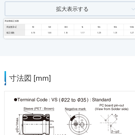
拡大表示する
周波数補正係数
周波数 [Hz]
50
120
300
1k
10k
50k
100k
補正係数
0.70
1.00
1.10
1.17
1.25
1.31
1.27
寸法図 [mm]