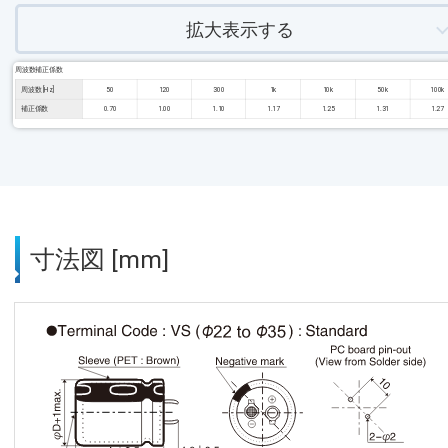
拡大表示する
周波数補正係数
周波数 [Hz]
50
120
300
1k
10k
50k
100k
補正係数
0.70
1.00
1.10
1.17
1.25
1.31
1.27
寸法図 [mm]