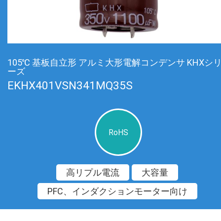
105℃ 基板自立形 アルミ大形電解コンデンサ KHXシ
ーズ
EKHX401VSN341MQ35S
RoHS
高リプル電流
大容量
PFC、インダクションモーター向け