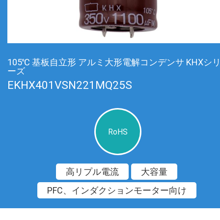
105℃ 基板自立形 アルミ大形電解コンデンサ KHXシ
ーズ
EKHX401VSN221MQ25S
RoHS
高リプル電流
大容量
PFC、インダクションモーター向け