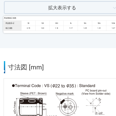
拡大表示する
周波数補正係数
周波数 [Hz]
50
120
300
1k
10k
50k
100k
補正係数
0.70
1.00
1.10
1.17
1.25
1.31
1.27
寸法図 [mm]