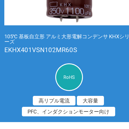
105℃ 基板自立形 アルミ大形電解コンデンサ KHXシ
ーズ
EKHX401VSN102MR60S
RoHS
高リプル電流
大容量
PFC、インダクションモーター向け