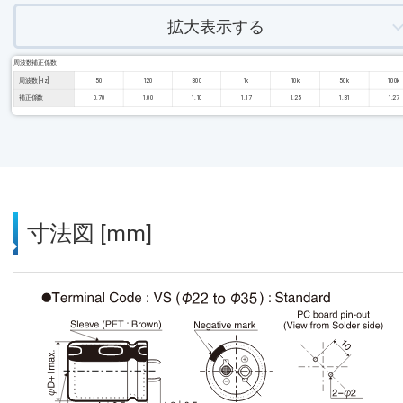
拡大表示する
周波数補正係数
周波数 [Hz]
50
120
300
1k
10k
50k
100k
補正係数
0.70
1.00
1.10
1.17
1.25
1.31
1.27
寸法図 [mm]