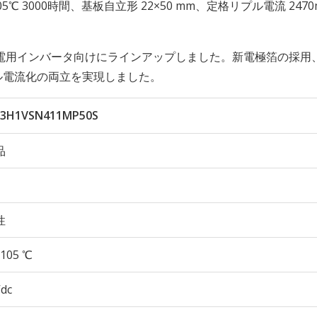
性 105℃ 3000時間、基板自立形 22×50 mm、定格リプル電流 2470
電用インバータ向けにラインアップしました。新電極箔の採用
プル電流化の両立を実現しました。
3H1VSN411MP50S
品
性
105 ℃
Vdc