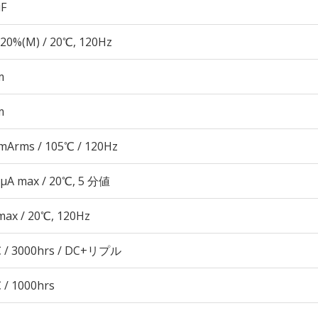
µF
20%(M) / 20℃, 120Hz
m
m
mArms / 105℃ / 120Hz
 μA max / 20℃, 5 分値
max / 20℃, 120Hz
 / 3000hrs / DC+リプル
 / 1000hrs