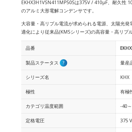
EKHX3H1VSN411MP50Sは375V / 410µF、耐久
のアルミ大形電解コンデンサです。
大容量・高リプル電流が求められる電源、太陽光発
適化により従来品(KMSシリーズ)の高容量・高リ
品番
EKHX
製品ステータス
?
量産
シリーズ名
KHX
極性
有極
カテゴリ温度範囲
-40～
定格電圧
375 