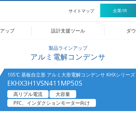
企業/IR
サイトマップ
アップ
設計支援ツール
ダウ
製品ラインアップ
アルミ電解コンデンサ
105℃ 基板自立形 アルミ大形電解コンデンサ KHXシリーズ
EKHX3H1VSN411MP50S
高リプル電流
大容量
PFC、インダクションモーター向け