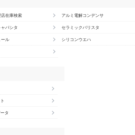
理店在庫検索
アルミ電解コンデンサ
キャパシタ
セラミックバリスタ
ュール
シリコンウエハ
ント
データ