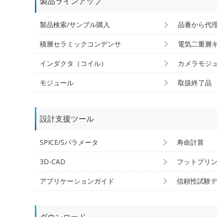
製品ラインアップ
製品検索/サンプル購入
品番から代
積層セラミックコンデンサ
電気二重層
インダクタ（コイル）
カメラモジ
モジュール
取扱終了品
設計支援ツール
SPICE/Sパラメータ
寿命計算
3D-CAD
フットプリ
アプリケーションガイド
信頼性試験