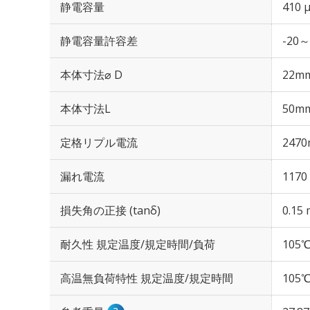
静電容量
410 
静電容量許容差
-20～
本体寸法⌀ D
22m
本体寸法L
50m
定格リプル電流
2470
漏れ電流
1170
損失角の正接 (tanδ)
0.15 
耐久性 規定温度/規定時間/負荷
105℃
高温無負荷特性 規定温度/規定時間
105℃