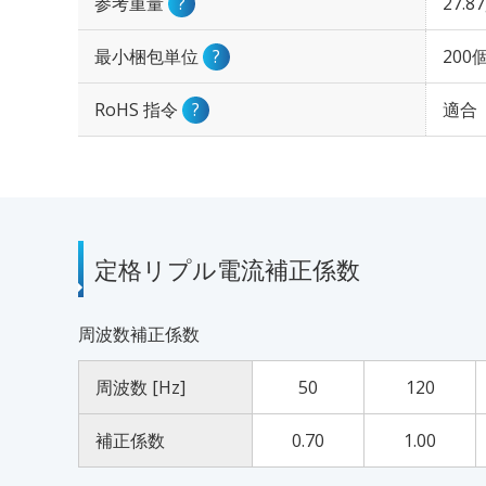
参考重量
?
27.8
最小梱包単位
?
200
RoHS 指令
?
適合
定格リプル電流補正係数
周波数補正係数
周波数 [Hz]
50
120
補正係数
0.70
1.00