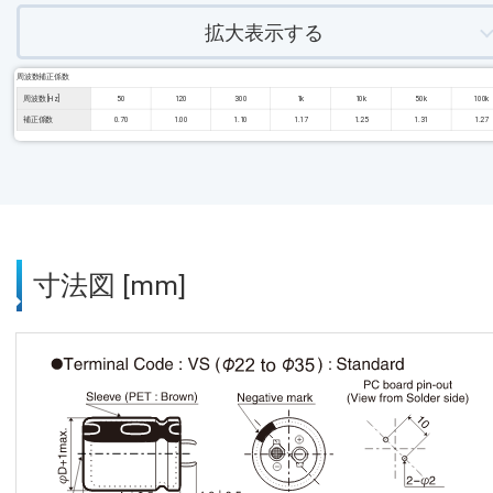
拡大表示する
周波数補正係数
周波数 [Hz]
50
120
300
1k
10k
50k
100k
補正係数
0.70
1.00
1.10
1.17
1.25
1.31
1.27
寸法図 [mm]