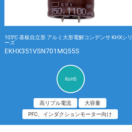
105℃ 基板自立形 アルミ大形電解コンデンサ KHXシ
ーズ
EKHX351VSN701MQ55S
RoHS
高リプル電流
大容量
PFC、インダクションモーター向け