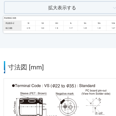
拡大表示する
周波数補正係数
周波数 [Hz]
50
120
300
1k
10k
50k
100k
補正係数
0.70
1.00
1.10
1.17
1.25
1.31
1.27
寸法図 [mm]