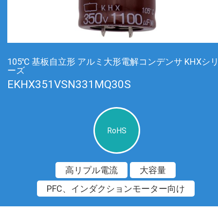
105℃ 基板自立形 アルミ大形電解コンデンサ KHXシ
ーズ
EKHX351VSN331MQ30S
RoHS
高リプル電流
大容量
PFC、インダクションモーター向け