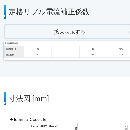
定格リプル電流補正係数
拡大表示する
周波数補正係数
周波数 [Hz]
120
1k
10k
100k
補正係数
1.00
1.50
2.00
2.25
寸法図 [mm]