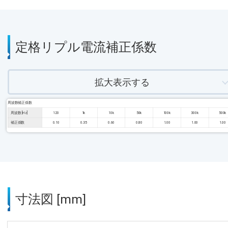
定格リプル電流補正係数
拡大表示する
周波数補正係数
周波数 [Hz]
120
1k
10k
50k
100k
300k
500k
補正係数
0.10
0.35
0.60
0.80
1.00
1.00
1.00
寸法図 [mm]