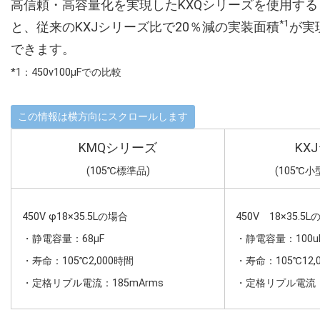
高信頼・高容量化を実現したKXQシリーズを使用する
*1
と、従来のKXJシリーズ比で20％減の実装面積
が実
できます。
*1：450v100µFでの比較
KMQシリーズ
KX
(105℃標準品)
(105℃
450V φ18×35.5Lの場合
450V 18×35.5
・静電容量：68µF
・静電容量：100u
・寿命：105℃2,000時間
・寿命：105℃12,
・定格リプル電流：185mArms
・定格リプル電流：8