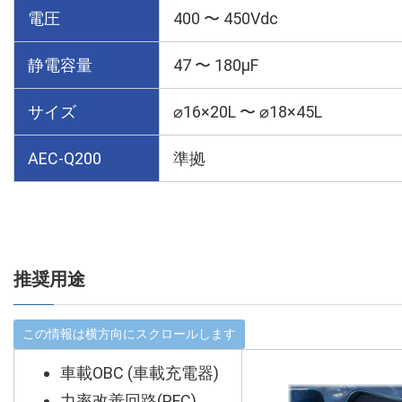
電圧
400 〜 450Vdc
静電容量
47 〜 180µF
サイズ
⌀16×20L 〜 ⌀18×45L
AEC-Q200
準拠
推奨用途
車載OBC (車載充電器)
力率改善回路(PFC)